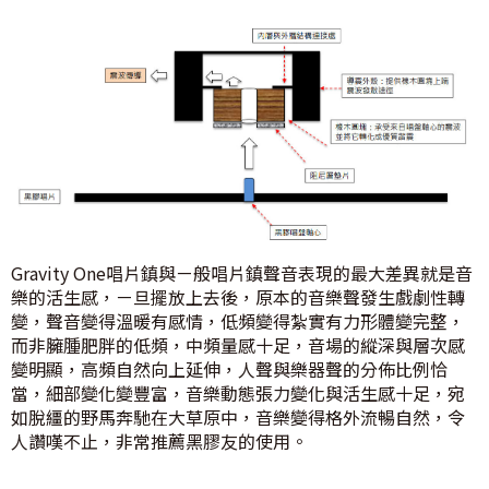
Gravity One唱片鎮與ㄧ般唱片鎮聲音表現的最大差異就是音
樂的活生感，ㄧ旦擺放上去後，原本的音樂聲發生戲劇性轉
變，聲音變得溫暖有感情，低頻變得紮實有力形體變完整，
而非臃腫肥胖的低頻，中頻量感十足，音場的縱深與層次感
變明顯，高頻自然向上延伸，人聲與樂器聲的分佈比例恰
當，細部變化變豐富，音樂動態張力變化與活生感十足，宛
如脫繮的野馬奔馳在大草原中，音樂變得格外流暢自然，令
人讚嘆不止，非常推薦黑膠友的使用。