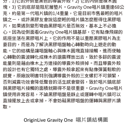
分：1)它的外側是黑色的導震外殼，2) 它的內側是橡木圓
塊，3) 它的底部是阻尼層墊片。Gravity One唱片鎮重達68公
克，約是第ㄧ代唱片鎮的1/4重量，它是目前市售最輕的唱片
鎮之ㄧ，或許黑膠友會說這麼輕的唱片鎮怎麼壓得住黑膠唱
片，如果遇到變形彎曲黑膠唱片是否無效，基本上不必擔
心。因為從側面看Gravity One唱片鎮基部，它有點像飛碟的
底座坐落在黑膠唱片上。它的作用不是以重壓黑膠唱片為主
要目的，而是為了解決黑膠唱盤軸心轉動時向上遊走的動
能。它的結構是讓唱盤軸心與橡木圓塊直接接觸，進而使軸
心轉動的震波轉化成橡木的諧震釋放出去，致於多餘的震波
能量則是藉由橡木上方連接的導震外殼排掉。而且導震外殼
的設計也有它獨特之處，導震外殼拿起來有點像彈簧鬆軟的
感覺，原廠說明書特別強調導震外殼的三支螺釘不可鎖緊，
否則減震功效會降低聲音的活生感會變弱，致於唱片鎮底部
與黑膠唱片接觸的面積就顯得不是很重要。Gravity One唱片
鎮使用非常容易，不論黑膠唱盤是靜止或運轉中唱片鎮可以
直接擺放上去或拿掉，不會妨礙黑膠唱盤的運轉與黑膠片讀
取。