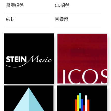
黑膠唱盤
CD唱盤
線材
音響架