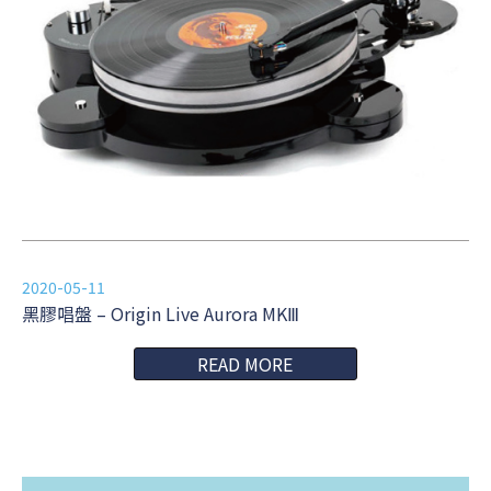
2020-05-11
黑膠唱盤 – Origin Live Aurora MKⅢ
READ MORE